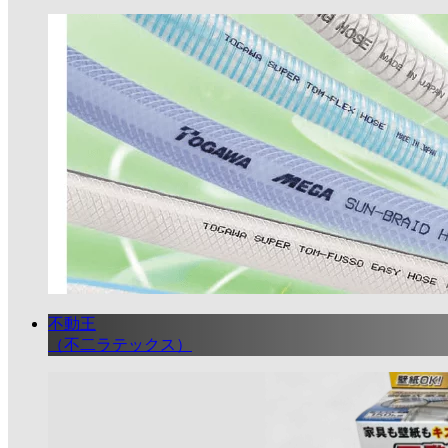
不動王
（不二ラテックス）