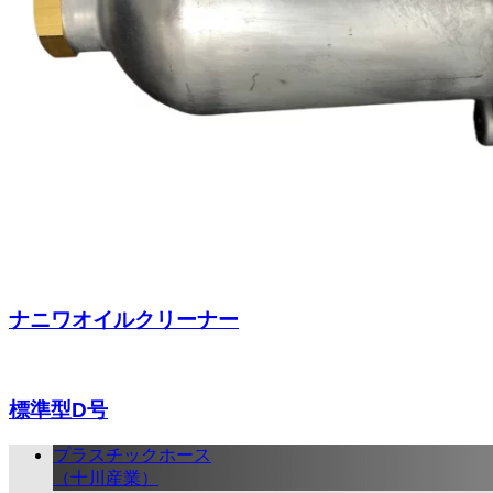
ナニワオイルクリーナー
標準型D号
プラスチックホース
（十川産業）