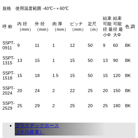
規格 使用温度範囲 -40℃~＋60℃
結束
結束
内 径
外 径
肉 厚
ピッチ
定尺
可能
可能
呼 称
色 調
（mm）
（mm）
（mm）
（mm）
（m）
径 最
径 最
小Φ
大Φ
SSPT-
9
11
1
12
50
9
60
BK
0911
SSPT-
13
15
1
15
50
13
90
BK
1315
SSPT-
15
18
1.5
15
50
15
120
BK
1518
SSPT-
20
24
2
22
25
20
150
BK
2024
SSPT-
25
29
2
25
20
25
180
BK
2529
プラスチックホース
（十川産業）