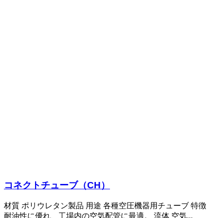
コネクトチューブ（CH）
材質 ポリウレタン製品 用途 各種空圧機器用チューブ 特徴
耐油性に優れ、工場内の空気配管に最適。 流体 空気...