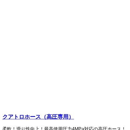
クアトロホース（高圧専用）
柔軟！滑り性向上！最高使用圧力4MPa対応の高圧ホース！