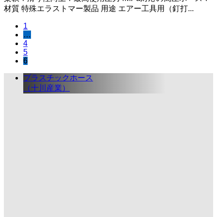
材質 特殊エラストマー製品 用途 エアー工具用（釘打...
1
…
4
5
6
プラスチックホース
（十川産業）